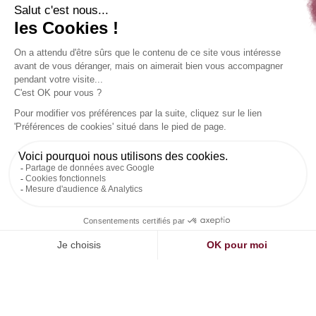
Maschinenkennungen zum
Zweck der sicheren
Transaktionen
Wir informieren Sie, dass die Betreibergesellschaft oder
ihre in ihrem Auftrag handelnden Dienstleister bei Ihrer
Bestellung Cookies hinterlegen oder Informationen über
Ihr Endgerät sammeln können, insbesondere
Informationen (technische Sicherheitsattribute), die für
die Erkennung von Geräten (Computer, Tablet oder
Mobiltelefon) erforderlich sind, um die Identifizierung Ihres
Geräts zum Zwecke der sicheren Abwicklung von
Transaktionen in Ihrem Interesse zu ermöglichen.
DE
Werbe-Cookies
Die Werbeinhalte (Grafiken, Animationen, Videos usw.), die
auf den Werbeflächen der Betreibergesellschaft verbreitet