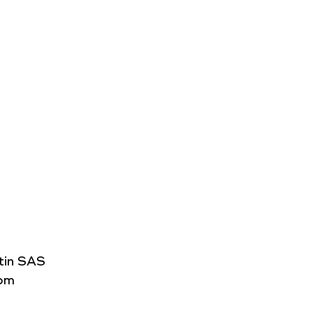
tin SAS
com