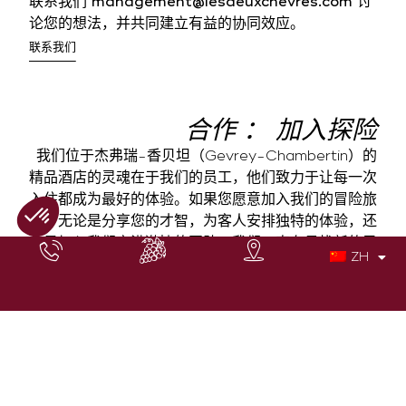
联系我们
management@lesdeuxchevres.com
讨
论您的想法，并共同建立有益的协同效应。
联系我们
合作 ： 加入探险
我们位于杰弗瑞-香贝坦（Gevrey-Chambertin）的
精品酒店的灵魂在于我们的员工，他们致力于让每一次
入住都成为最好的体验。如果您愿意加入我们的冒险旅
程，无论是分享您的才智，为客人安排独特的体验，还
是加入我们充满激情的团队，我们一直在寻找新的灵
ZH
感。
如果您是专业人士、工匠或企业家，梦想与一个崇尚卓
越和欢愉的机构合作，请联系我们，电子邮件
management@lesdeuxchevres.com
.
让我们一起向游客传播勃艮第精神。